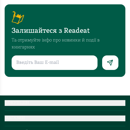
Залишайтеся з Readeat
Та отримуйте інфо про новинки й події в
книгарнях
ПОКУПЦЕВІ
Партнерство
МАГАЗИН
Доставка та оплата
Про нас
Міжнародна доставка