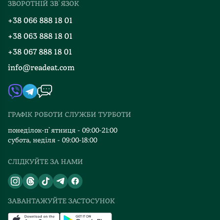
ЗВОРОТНІЙ ЗВ`ЯЗОК
Добірки
Правила повернення
+38 066 888 18 01
Блог
Програма лояльності
+38 063 888 18 01
Події
Вакансії
+38 067 888 18 01
Книгарні
FAQ
info@readeat.com
Контакти
Мапа сайту
Автори
Видавництва
ГРАФІК РОБОТИ СЛУЖБИ ТУРБОТИ
Відгуки та оцінка RDT
понеділок-п`ятниця - 09:00-21:00
субота, неділя - 09:00-18:00
СЛІДКУЙТЕ ЗА НАМИ
ЗАВАНТАЖУЙТЕ ЗАСТОСУНОК