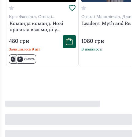
Кріс Фасселл, Стенлі
Стенлі Маккрістал, Джеф
Маккрістал, Тантум Коллінз,
Еггерс, Джейсон Мангоне
Команда команд. Нові
Leaders. Myth and Reali
Девід Сильверман
правила взаємодії у
складному світі
480
грн
1080
грн
Залишилось
9
шт
В наявності
єКнига