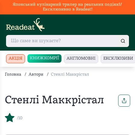
Японський кулінарний трилер на реальних подіях🥢
Ексклюзивно в Readeat!
КНИЖКОМРІЇ
АКЦІЯ
АНГЛОМОВНІ
ЕКСКЛЮЗИВИ
Головна
/
Автори
/
Стенлі Маккрістал
Стенлі Маккрістал
/10