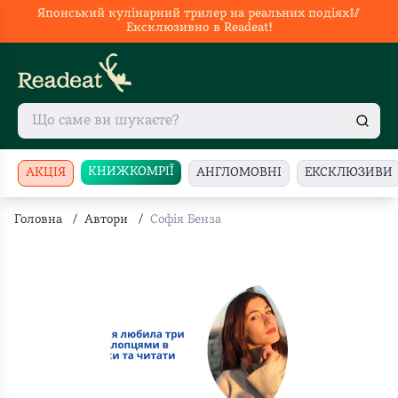
Японський кулінарний трилер на реальних подіях🥢
Ексклюзивно в Readeat!
КНИЖКОМРІЇ
АКЦІЯ
АНГЛОМОВНІ
ЕКСКЛЮЗИВИ
Головна
/
Автори
/
Софія Бенза