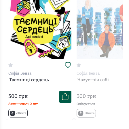
Софія Бенза
Софія Бенза
Таємниці сердець
Назустріч собі
300
грн
300
грн
Залишилось
2
шт
Очікується
єКнига
єКнига