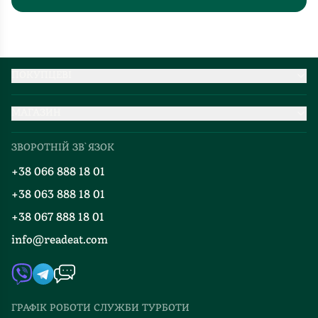
ПОКУПЦЕВІ
Партнерство
МАГАЗИН
Доставка та оплата
Про нас
Міжнародна доставка
ЗВОРОТНІЙ ЗВ`ЯЗОК
Добірки
Правила повернення
+38 066 888 18 01
Блог
Програма лояльності
+38 063 888 18 01
Події
Вакансії
+38 067 888 18 01
Книгарні
FAQ
info@readeat.com
Контакти
Мапа сайту
Автори
Видавництва
ГРАФІК РОБОТИ СЛУЖБИ ТУРБОТИ
Відгуки та оцінка RDT