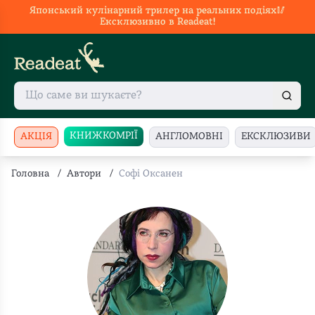
Японський кулінарний трилер на реальних подіях🥢
Ексклюзивно в Readeat!
КНИЖКОМРІЇ
АКЦІЯ
АНГЛОМОВНІ
ЕКСКЛЮЗИВИ
Головна
/
Автори
/
Софі Оксанен