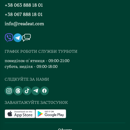
Програма лояльності
так
+38 063 888 18 01
Події
Вакансії
можна?
+38 067 888 18 01
Книгарні
Не
FAQ
info@readeat.com
знаю,
Контакти
Мапа сайту
звідки
Автори
авторка
Видавництва
так
ГРАФІК РОБОТИ СЛУЖБИ ТУРБОТИ
реалістично
Відгуки та оцінка RDT
описує
понеділок-п`ятниця - 09:00-21:00
тогочасну
субота, неділя - 09:00-18:00
Україну.
СЛІДКУЙТЕ ЗА НАМИ
Пострадянський
період,
бандитизм,
війну
ЗАВАНТАЖУЙТЕ ЗАСТОСУНОК
на
Донбасі.
Але
рано