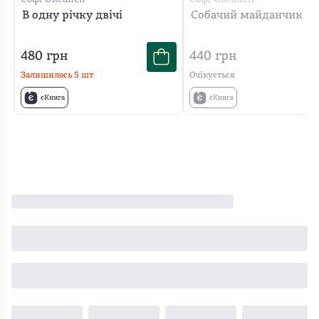
та
В одну річку двічі
Собачий майданчик
схід
України
480
грн
440
грн
-
Залишилось
5
шт
Очікується
Сніжне,
єКнига
єКнига
Дніпропетровськ
і
Донбас
та
радянський
ще
Таллінн?
Родина
героїні
переїжджає
з
майже
європейського