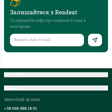
дитини.
Дуже
Залишайтеся з Readeat
сильний
сюжет,
Та отримуйте інфо про новинки й події в
який
книгарнях
викликає
різні
емоції.
Спочатку
наче
захоплюєшся,
які
молодці,
ПОКУПЦЕВІ
а
Партнерство
потім
МАГАЗИН
Доставка та оплата
в
Про нас
Міжнародна доставка
шоці
ЗВОРОТНІЙ ЗВ`ЯЗОК
Добірки
-
Правила повернення
+38 066 888 18 01
як
Блог