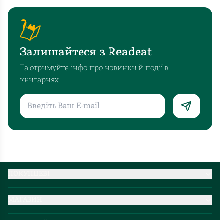
Залишайтеся з Readeat
Та отримуйте інфо про новинки й події в
книгарнях
ПОКУПЦЕВІ
Партнерство
МАГАЗИН
Доставка та оплата
Про нас
Міжнародна доставка