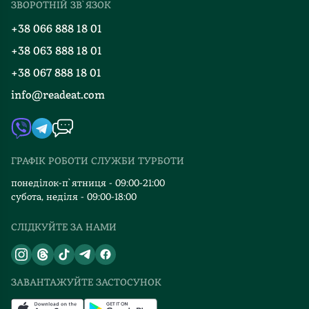
ЗВОРОТНІЙ ЗВ`ЯЗОК
Добірки
Правила повернення
+38 066 888 18 01
Блог
Програма лояльності
+38 063 888 18 01
Події
Вакансії
+38 067 888 18 01
Книгарні
FAQ
info@readeat.com
Контакти
Мапа сайту
Автори
Видавництва
ГРАФІК РОБОТИ СЛУЖБИ ТУРБОТИ
Відгуки та оцінка RDT
понеділок-п`ятниця - 09:00-21:00
субота, неділя - 09:00-18:00
СЛІДКУЙТЕ ЗА НАМИ
ЗАВАНТАЖУЙТЕ ЗАСТОСУНОК