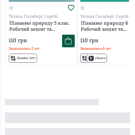
Тетяна Гильберг, Сергій
Тетяна Гильберг, Сергій
Стократний, Ольга Кулініч
Стократний, Ольга Кулініч
Пізнаємо природу 5 клас.
Пізнаємо природу 6 кл
Робочий зошит та
Робочий зошит та
діагностичні роботи
діагностичні роботи
110
грн
110
грн
Залишилось
2
шт
Залишилось
6
шт
Кешбек 20%
єКнига