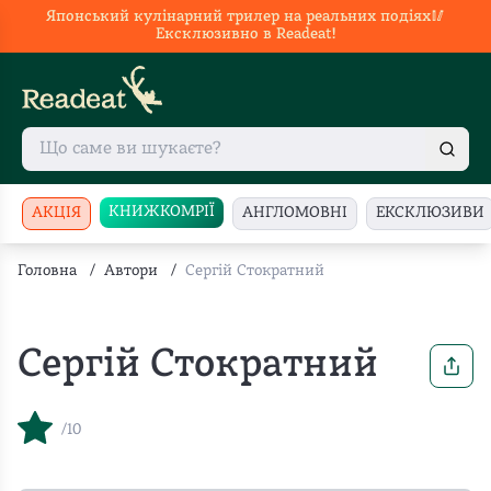
Японський кулінарний трилер на реальних подіях🥢
Ексклюзивно в Readeat!
КНИЖКОМРІЇ
АКЦІЯ
АНГЛОМОВНІ
ЕКСКЛЮЗИВИ
Головна
/
Автори
/
Сергій Стократний
Сергій Стократний
/10