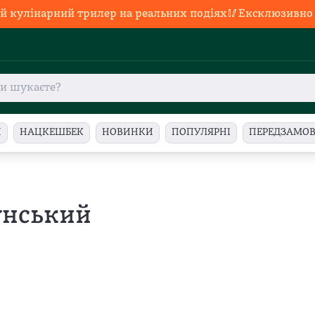
й кулінарний трилер на реальних подіях🥢Ексклюзивно в
И
НАЦКЕШБЕК
НОВИНКИ
ПОПУЛЯРНІ
ПЕРЕДЗАМО
унський