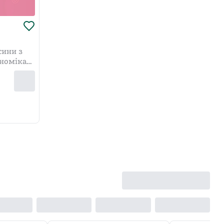
сини з
ономіка,
урні