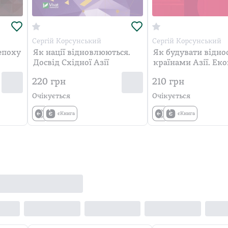
Сергій Корсунський
Сергій Корсунський
епоху
Як нації відновлюються.
Як будувати відно
Досвід Східної Азії
країнами Азії. Ек
дипломатія, культ
220
грн
210
грн
особливості
Очікується
Очікується
єКнига
єКнига