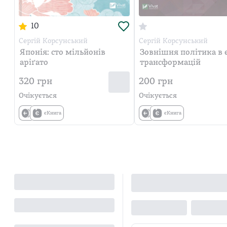
10
Сергій Корсунський
Сергій Корсунський
Японія: сто мільйонів
Зовнішня політика в 
аріґато
трансформацій
320
грн
200
грн
Очікується
Очікується
єКнига
єКнига