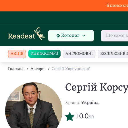
Японськи
Котолог
КНИЖКОМРІЇ
АКЦІЯ
АНГЛОМОВНІ
ЕКСКЛЮЗИВ
Головна
/
Автори
/
Сергій Корсунський
Сергій Корс
Країна:
Україна
10.0
/10