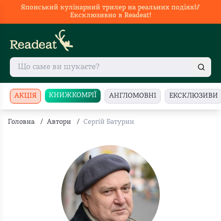
Японський кулінарний трилер на реальних подіях🥢
Ексклюзивно в Readeat!
КНИЖКОМРІЇ
АКЦІЯ
АНГЛОМОВНІ
ЕКСКЛЮЗИВИ
Головна
/
Автори
/
Сергій Батурин