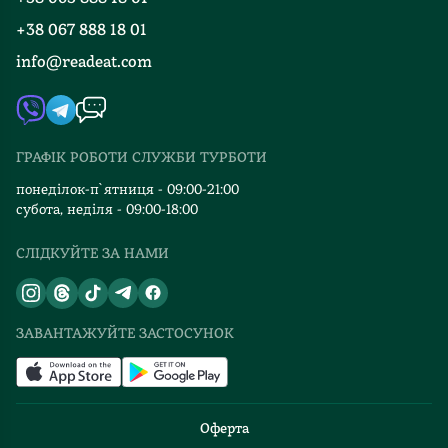
Події
Вакансії
для
Батурина
+38 067 888 18 01
Книгарні
Гітлера
цілком
FAQ
info@readeat.com
справжній
правдоподібна
Контакти
Мапа сайту
спис
й
Автори
Лонгина,
логічна.
Видавництва
адже,
Сам
ГРАФІК РОБОТИ СЛУЖБИ ТУРБОТИ
за
твір
Відгуки та оцінка RDT
переказами,
є
понеділок-п`ятниця - 09:00-21:00
володар
історико-
субота, неділя - 09:00-18:00
реліквії
пригодницьким
СЛІДКУЙТЕ ЗА НАМИ
стане
філософським
непереможним.
романом.
Книжка
Мене
мені
захопила
ЗАВАНТАЖУЙТЕ ЗАСТОСУНОК
сподобалася,
ерудованість
вона
письменника.
дуже
Навіть
пізнавальна.
про
Оферта