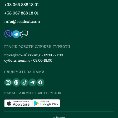
Програма лояльності
+38 063 888 18 01
Події
Вакансії
+38 067 888 18 01
Книгарні
FAQ
info@readeat.com
Контакти
Мапа сайту
Автори
Видавництва
ГРАФІК РОБОТИ СЛУЖБИ ТУРБОТИ
Відгуки та оцінка RDT
понеділок-п`ятниця - 09:00-21:00
субота, неділя - 09:00-18:00
СЛІДКУЙТЕ ЗА НАМИ
ЗАВАНТАЖУЙТЕ ЗАСТОСУНОК