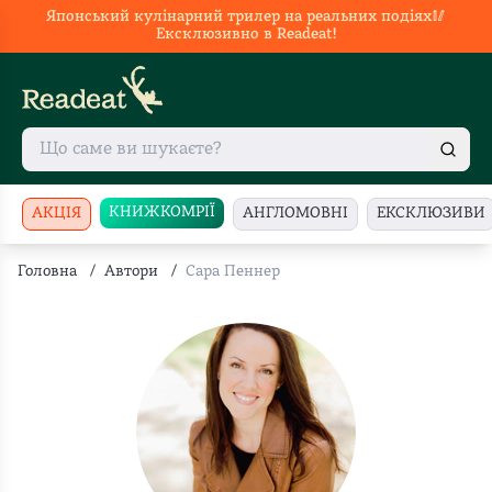
Японський кулінарний трилер на реальних подіях🥢
Ексклюзивно в Readeat!
КНИЖКОМРІЇ
АКЦІЯ
АНГЛОМОВНІ
ЕКСКЛЮЗИВИ
Головна
/
Автори
/
Сара Пеннер