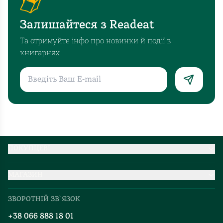
Залишайтеся з Readeat
Та отримуйте інфо про новинки й події в
книгарнях
ПОКУПЦЕВІ
Партнерство
МАГАЗИН
Доставка та оплата
Про нас
Міжнародна доставка
ЗВОРОТНІЙ ЗВ`ЯЗОК
Добірки
Правила повернення
+38 066 888 18 01
Блог