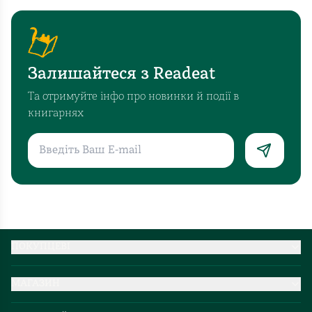
Залишайтеся з Readeat
Та отримуйте інфо про новинки й події в
книгарнях
ПОКУПЦЕВІ
Партнерство
МАГАЗИН
Доставка та оплата
Про нас
Міжнародна доставка