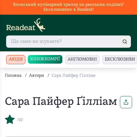
Японський кулінарний трилер на реальних подіях🥢
Ексклюзивно в Readeat!
КНИЖКОМРІЇ
АКЦІЯ
АНГЛОМОВНІ
ЕКСКЛЮЗИВИ
Головна
/
Автори
/
Сара Пайфер Ґілліам
Сара Пайфер Ґілліам
/10