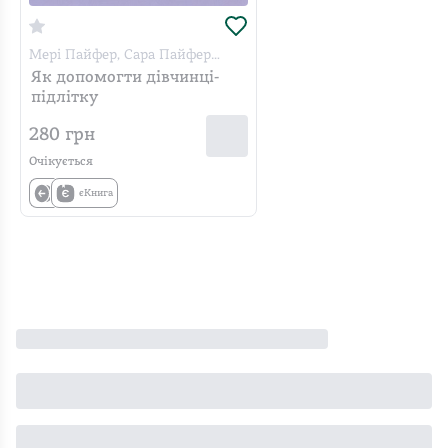
Мері Пайфер, Сара Пайфер
Ґілліам
Як допомогти дівчинці-
підлітку
280
грн
Очікується
єКнига