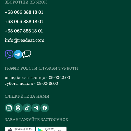
ЗВОРОТНІЙ ЗВ`ЯЗОК
Добірки
Правила повернення
+38 066 888 18 01
Блог
Програма лояльності
+38 063 888 18 01
Події
Вакансії
+38 067 888 18 01
Книгарні
FAQ
info@readeat.com
Контакти
Мапа сайту
Автори
Видавництва
ГРАФІК РОБОТИ СЛУЖБИ ТУРБОТИ
Відгуки та оцінка RDT
понеділок-п`ятниця - 09:00-21:00
субота, неділя - 09:00-18:00
СЛІДКУЙТЕ ЗА НАМИ
ЗАВАНТАЖУЙТЕ ЗАСТОСУНОК