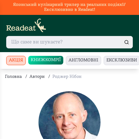
Японський кулінарний трилер на реальних подіях🥢
Ексклюзивно в Readeat!
КНИЖКОМРІЇ
АКЦІЯ
АНГЛОМОВНІ
ЕКСКЛЮЗИВИ
Головна
/
Автори
/
Роджер Нібон