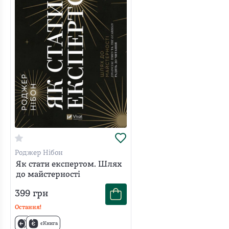
Роджер Нібон
Як стати експертом. Шлях
до майстерності
399
грн
Остання!
єКнига