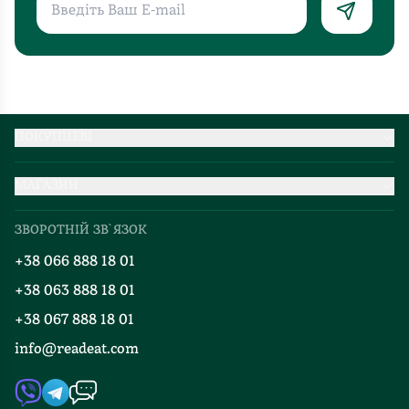
ПОКУПЦЕВІ
Партнерство
МАГАЗИН
Доставка та оплата
Про нас
Міжнародна доставка
ЗВОРОТНІЙ ЗВ`ЯЗОК
Добірки
Правила повернення
+38 066 888 18 01
Блог
Програма лояльності
+38 063 888 18 01
Події
Вакансії
+38 067 888 18 01
Книгарні
FAQ
info@readeat.com
Контакти
Мапа сайту
Автори