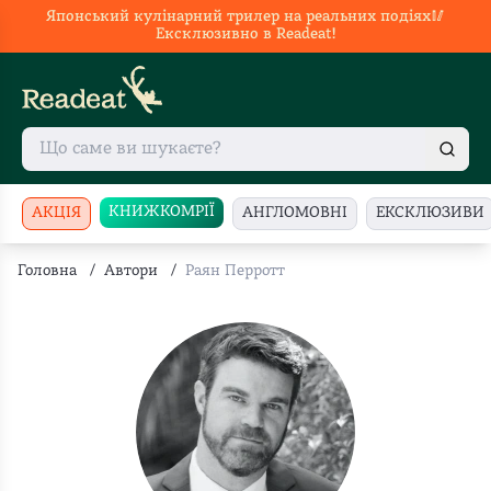
Японський кулінарний трилер на реальних подіях🥢
Ексклюзивно в Readeat!
КНИЖКОМРІЇ
АКЦІЯ
АНГЛОМОВНІ
ЕКСКЛЮЗИВИ
Головна
/
Автори
/
Раян Перротт