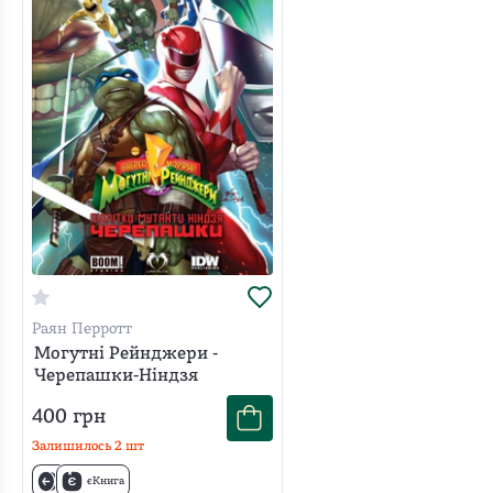
Раян Перротт
Могутні Рейнджери -
Черепашки-Ніндзя
400
грн
Залишилось
2
шт
єКнига