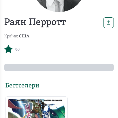
Раян Перротт
Країна:
США
/10
Бестселери