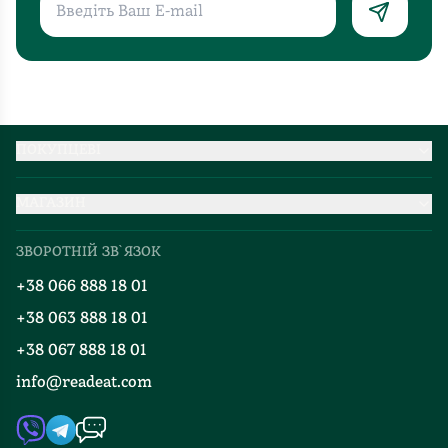
ПОКУПЦЕВІ
Партнерство
МАГАЗИН
Доставка та оплата
Про нас
Міжнародна доставка
ЗВОРОТНІЙ ЗВ`ЯЗОК
Добірки
Правила повернення
+38 066 888 18 01
Блог
Програма лояльності
+38 063 888 18 01
Події
Вакансії
+38 067 888 18 01
Книгарні
FAQ
info@readeat.com
Контакти
Мапа сайту
Автори