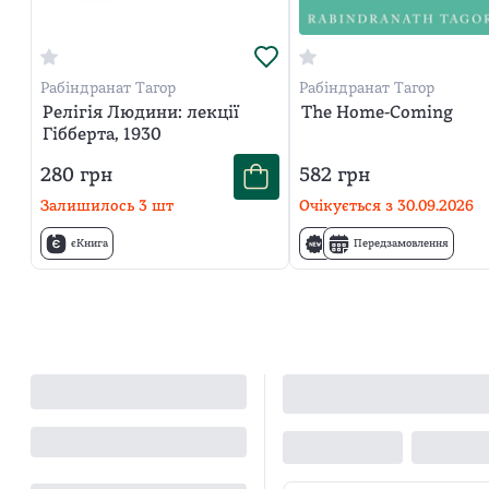
Рабіндранат Тагор
Рабіндранат Тагор
Релігія Людини: лекції
The Home-Coming
Гібберта, 1930
280
грн
582
грн
Залишилось
3
шт
Очікується з
30.09.2026
єКнига
Передзамовлення