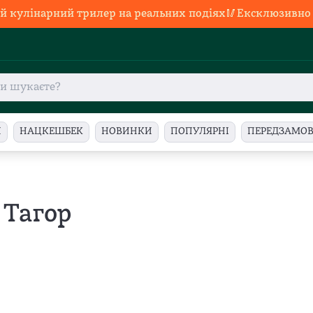
й кулінарний трилер на реальних подіях🥢Ексклюзивно в
И
НАЦКЕШБЕК
НОВИНКИ
ПОПУЛЯРНІ
ПЕРЕДЗАМО
 Тагор