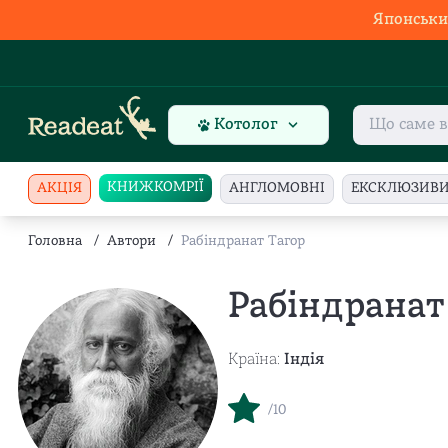
Японськи
Котолог
КНИЖКОМРІЇ
АКЦІЯ
АНГЛОМОВНІ
ЕКСКЛЮЗИВ
Головна
/
Автори
/
Рабіндранат Тагор
Рабіндранат
Країна:
Індія
/10