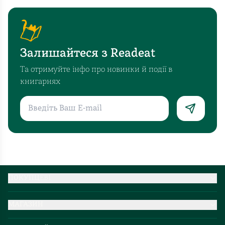
Залишайтеся з Readeat
Та отримуйте інфо про новинки й події в
книгарнях
ПОКУПЦЕВІ
Партнерство
МАГАЗИН
Доставка та оплата
Про нас
Міжнародна доставка