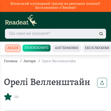
Японський кулінарний трилер на реальних подіях🥢
Ексклюзивно в Readeat!
КНИЖКОМРІЇ
АКЦІЯ
АНГЛОМОВНІ
ЕКСКЛЮЗИВИ
Головна
/
Автори
/
Орелі Велленштайн
Орелі Велленштайн
/10