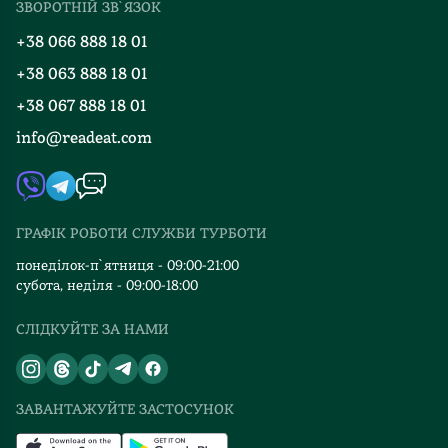
ЗВОРОТНІЙ ЗВ`ЯЗОК
Добірки
Правила повернення
+38 066 888 18 01
Блог
Програма лояльності
+38 063 888 18 01
Події
Вакансії
+38 067 888 18 01
Книгарні
FAQ
info@readeat.com
Контакти
Мапа сайту
Автори
Видавництва
ГРАФІК РОБОТИ СЛУЖБИ ТУРБОТИ
Відгуки та оцінка RDT
понеділок-п`ятниця - 09:00-21:00
субота, неділя - 09:00-18:00
СЛІДКУЙТЕ ЗА НАМИ
ЗАВАНТАЖУЙТЕ ЗАСТОСУНОК