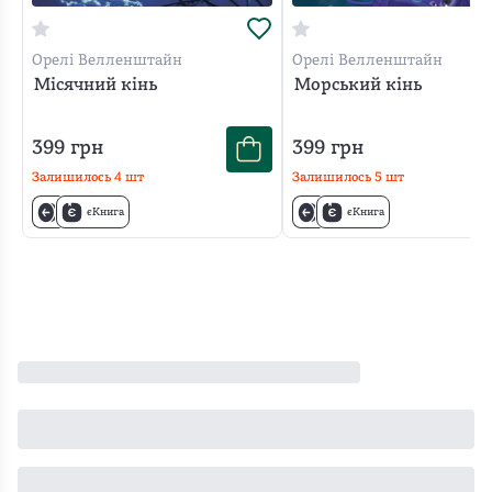
Орелі Велленштайн
Орелі Велленштайн
Місячний кінь
Морський кінь
399
грн
399
грн
Залишилось
4
шт
Залишилось
5
шт
єКнига
єКнига