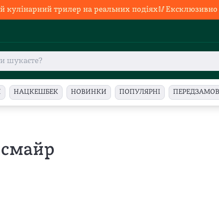
й кулінарний трилер на реальних подіях🥢Ексклюзивно в
И
НАЦКЕШБЕК
НОВИНКИ
ПОПУЛЯРНІ
ПЕРЕДЗАМО
нсмайр