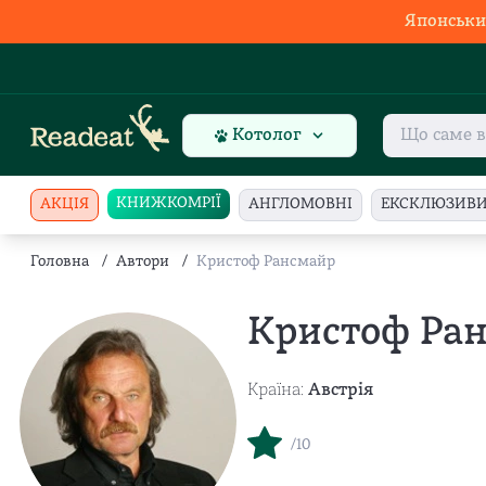
Японськи
Котолог
КНИЖКОМРІЇ
АКЦІЯ
АНГЛОМОВНІ
ЕКСКЛЮЗИВ
Головна
/
Автори
/
Кристоф Рансмайр
Кристоф Ра
Країна:
Австрія
/10