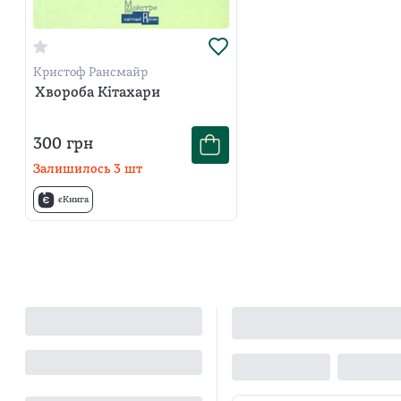
Кристоф Рансмайр
Хвороба Кітахари
300
грн
Залишилось
3
шт
єКнига