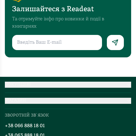
Залишайтеся з Readeat
Та отримуйте інфо про новинки й події в
книгарнях
ПОКУПЦЕВІ
Партнерство
МАГАЗИН
Доставка та оплата
Про нас
Міжнародна доставка
ЗВОРОТНІЙ ЗВ`ЯЗОК
Добірки
Правила повернення
+38 066 888 18 01
Блог
Програма лояльності
+38 063 888 18 01