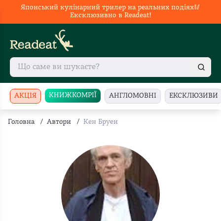
Японський кулінарний трилер на реальних подіях🥢
Ексклюзивно в Readeat!
КНИЖКОМРІЇ
АКЦІЯ
АНГЛОМОВНІ
ЕКСКЛЮЗИВИ
Головна
/
Автори
/
Кен Бруен