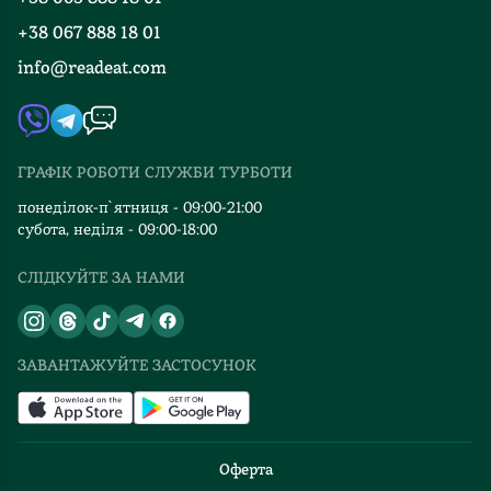
Події
Вакансії
+38 067 888 18 01
Книгарні
FAQ
info@readeat.com
Контакти
Мапа сайту
Автори
Видавництва
ГРАФІК РОБОТИ СЛУЖБИ ТУРБОТИ
Відгуки та оцінка RDT
понеділок-п`ятниця - 09:00-21:00
субота, неділя - 09:00-18:00
СЛІДКУЙТЕ ЗА НАМИ
ЗАВАНТАЖУЙТЕ ЗАСТОСУНОК
Оферта