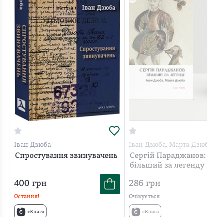
Іван Дзюба
Іван Дзюба, Марта Дзюба
Спростування звинувачень
Сергій Параджанов:
більший за легенду
400
грн
286
грн
Остання!
Очікується
єКнига
єКнига