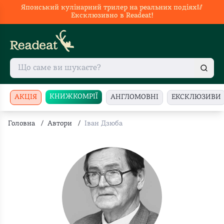
Японський кулінарний трилер на реальних подіях🥢
Ексклюзивно в Readeat!
КНИЖКОМРІЇ
АКЦІЯ
АНГЛОМОВНІ
ЕКСКЛЮЗИВИ
Головна
/
Автори
/
Іван Дзюба