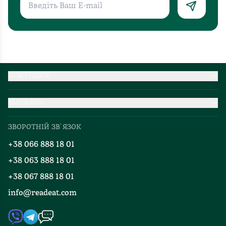
ПОКУПЦЕВІ
Партнерство
МАГАЗИН
Доставка та оплата
Про нас
Міжнародна доставка
ЗВОРОТНІЙ ЗВ`ЯЗОК
Добірки
Правила повернення
+38 066 888 18 01
Блог
Програма лояльності
+38 063 888 18 01
Події
Вакансії
+38 067 888 18 01
Книгарні
FAQ
info@readeat.com
Контакти
Мапа сайту
Автори