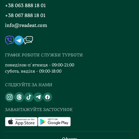
Програма лояльності
+38 063 888 18 01
Події
Вакансії
+38 067 888 18 01
Книгарні
FAQ
info@readeat.com
Контакти
Мапа сайту
Автори
Видавництва
ГРАФІК РОБОТИ СЛУЖБИ ТУРБОТИ
Відгуки та оцінка RDT
понеділок-п`ятниця - 09:00-21:00
субота, неділя - 09:00-18:00
СЛІДКУЙТЕ ЗА НАМИ
ЗАВАНТАЖУЙТЕ ЗАСТОСУНОК