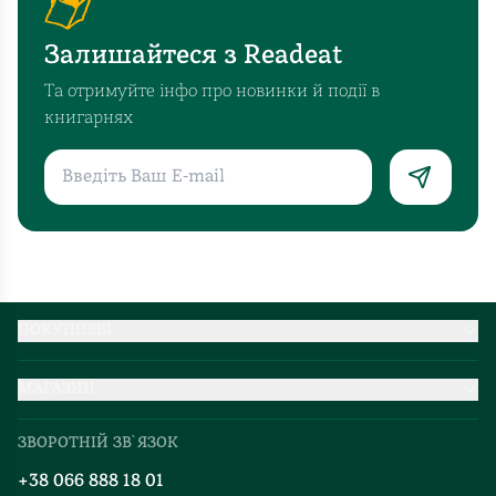
Залишайтеся з Readeat
Та отримуйте інфо про новинки й події в
книгарнях
ПОКУПЦЕВІ
Партнерство
МАГАЗИН
Доставка та оплата
Про нас
Міжнародна доставка
ЗВОРОТНІЙ ЗВ`ЯЗОК
Добірки
Правила повернення
+38 066 888 18 01
Блог