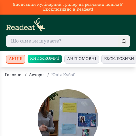
Японський кулінарний трилер на реальних подіях🥢
Ексклюзивно в Readeat!
КНИЖКОМРІЇ
АКЦІЯ
АНГЛОМОВНІ
ЕКСКЛЮЗИВИ
Головна
/
Автори
/
Юлія Кубай