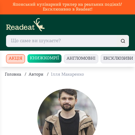
Японський кулінарний трилер на реальних подіях🥢
Ексклюзивно в Readeat!
КНИЖКОМРІЇ
АКЦІЯ
АНГЛОМОВНІ
ЕКСКЛЮЗИВИ
Головна
/
Автори
/
Ілля Макаренко