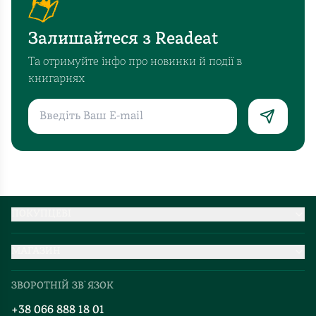
місто
наповнюється
Залишайтеся з Readeat
агітацією
та
Та отримуйте інфо про новинки й події в
чужими
книгарнях
прапорами,
він
намагається
чинити
опір
і
говорить
про
ПОКУПЦЕВІ
гідність.
Партнерство
Проте
МАГАЗИН
Доставка та оплата
опиняється
Про нас
в
Міжнародна доставка
ЗВОРОТНІЙ ЗВ`ЯЗОК
Добірки
абсолютному
Правила повернення
вакуумі:
+38 066 888 18 01
Блог