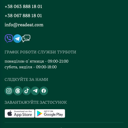
Програма лояльності
його
+38 063 888 18 01
Події
зраджують
Вакансії
+38 067 888 18 01
Книгарні
сусіди,
FAQ
які
info@readeat.com
Контакти
Мапа сайту
від
Автори
страху
Видавництва
перед
невідомим
ГРАФІК РОБОТИ СЛУЖБИ ТУРБОТИ
Відгуки та оцінка RDT
хапаються
понеділок-п`ятниця - 09:00-21:00
за
субота, неділя - 09:00-18:00
«зрозуміле
минуле»
СЛІДКУЙТЕ ЗА НАМИ
та
бояться
міфічних
ЗАВАНТАЖУЙТЕ ЗАСТОСУНОК
«бандерлогів».
Та
найболючіше
—