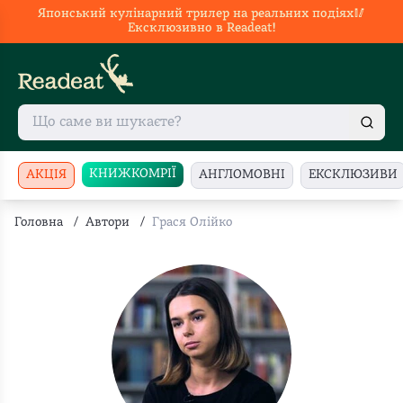
Японський кулінарний трилер на реальних подіях🥢
Ексклюзивно в Readeat!
КНИЖКОМРІЇ
АКЦІЯ
АНГЛОМОВНІ
ЕКСКЛЮЗИВИ
Головна
/
Автори
/
Грася Олійко