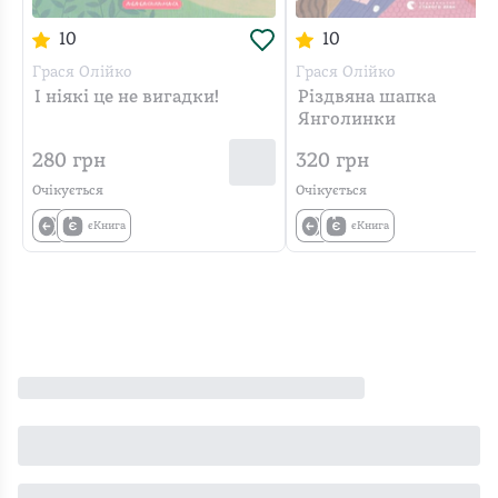
неушкоджена,
щоб
ці
10
10
гарно
влаштувати
книги
запакована
долю
для
Грася Олійко
Грася Олійко
котика.
І ніякі це не вигадки!
Різдвяна шапка
себе
Янголинки
А
дорослої,
чи
але
280
грн
320
грн
вийде
при
Очікується
Очікується
в
появі
єКнига
єКнига
неї,
дітей
треба
обовʼязково
дочитати
перечитуватиму
до
їм
кінця?
ці
книги,
щоб
дітки
завдяки
ним