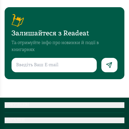
Залишайтеся з Readeat
Та отримуйте інфо про новинки й події в
книгарнях
ПОКУПЦЕВІ
Партнерство
МАГАЗИН
Доставка та оплата
Про нас