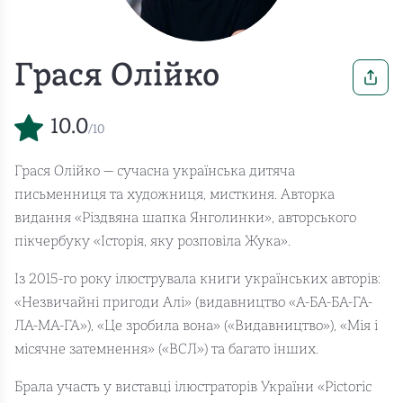
Грася Олійко
10.0
/10
Грася Олійко — сучасна українська дитяча
письменниця та художниця, мисткиня. Авторка
видання «Різдвяна шапка Янголинки», авторського
пікчербуку «Історія, яку розповіла Жука».
Із 2015-го року ілюструвала книги українських авторів:
«Незвичайні пригоди Алі» (видавництво «А-БА-БА-ГА-
ЛА-МА-ГА»), «Це зробила вона» («Видавництво»), «Мія і
місячне затемнення» («ВСЛ») та багато інших.
Брала участь у виставці ілюстраторів України «Pictoric