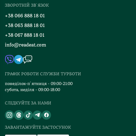
Міжнародна доставка
ЗВОРОТНІЙ ЗВ`ЯЗОК
Добірки
Правила повернення
+38 066 888 18 01
Блог
Програма лояльності
+38 063 888 18 01
Події
Вакансії
+38 067 888 18 01
Книгарні
FAQ
info@readeat.com
Контакти
Мапа сайту
Автори
Видавництва
ГРАФІК РОБОТИ СЛУЖБИ ТУРБОТИ
Відгуки та оцінка RDT
понеділок-п`ятниця - 09:00-21:00
субота, неділя - 09:00-18:00
СЛІДКУЙТЕ ЗА НАМИ
ЗАВАНТАЖУЙТЕ ЗАСТОСУНОК