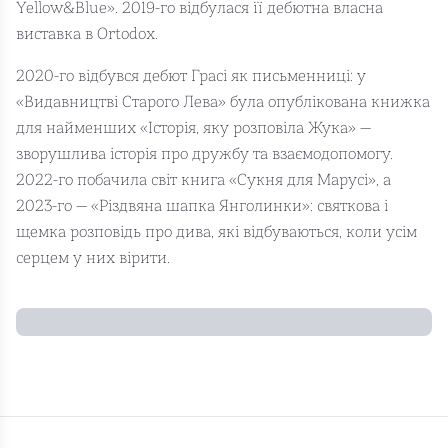
Yellow&Blue». 2019-го відбулася її дебютна власна
виставка в Ortodox.
2020-го відбувся дебют Грасі як письменниці: у
«Видавництві Старого Лева» була опублікована книжка
для найменших «Історія, яку розповіла Жука» —
зворушлива історія про дружбу та взаємодопомогу.
2022-го побачила світ книга «Сукня для Марусі», а
2023-го — «Різдвяна шапка Янголинки»: святкова і
щемка розповідь про дива, які відбуваються, коли усім
серцем у них вірити.