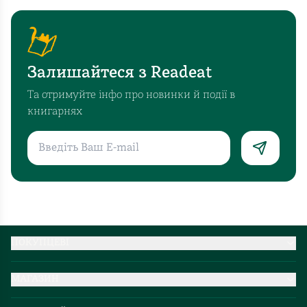
Залишайтеся з Readeat
Та отримуйте інфо про новинки й події в
книгарнях
ПОКУПЦЕВІ
Партнерство
МАГАЗИН
Доставка та оплата
Про нас
Міжнародна доставка