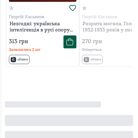
Георгій Касьянов
Георгій Касьянов
Незгодні: українська
Розрита могила. Голод
інтелігенція в русі опору
1932-1933 років у політ
1960–1980-х років (2-е
пам'яті та історії
313
грн
270
грн
видання, виправлене і
доповнене)
Залишилось
2
шт
Очікується
єКнига
єКнига