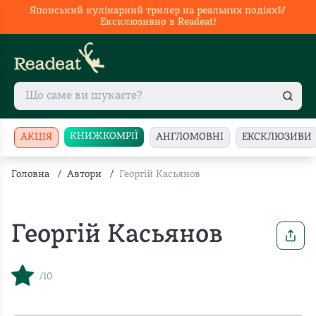
Японський кулінарний трилер на реальних подіях🥢
Ексклюзивно в Readeat!
КНИЖКОМРІЇ
АКЦІЯ
АНГЛОМОВНІ
ЕКСКЛЮЗИВИ
Головна
/
Автори
/
Георгій Касьянов
Георгій Касьянов
/10