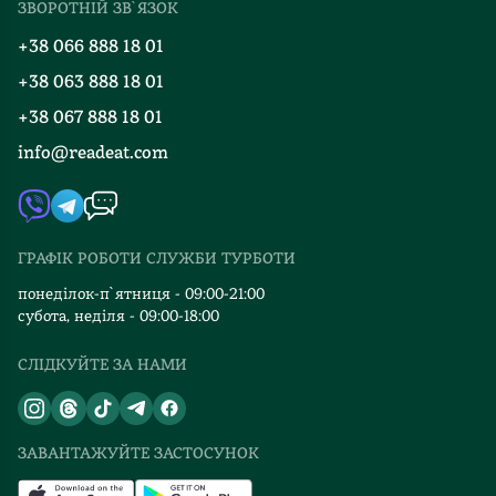
ЗВОРОТНІЙ ЗВ`ЯЗОК
Добірки
Правила повернення
+38 066 888 18 01
Блог
Програма лояльності
+38 063 888 18 01
Події
Вакансії
+38 067 888 18 01
Книгарні
FAQ
info@readeat.com
Контакти
Мапа сайту
Автори
Видавництва
ГРАФІК РОБОТИ СЛУЖБИ ТУРБОТИ
Відгуки та оцінка RDT
понеділок-п`ятниця - 09:00-21:00
субота, неділя - 09:00-18:00
СЛІДКУЙТЕ ЗА НАМИ
ЗАВАНТАЖУЙТЕ ЗАСТОСУНОК