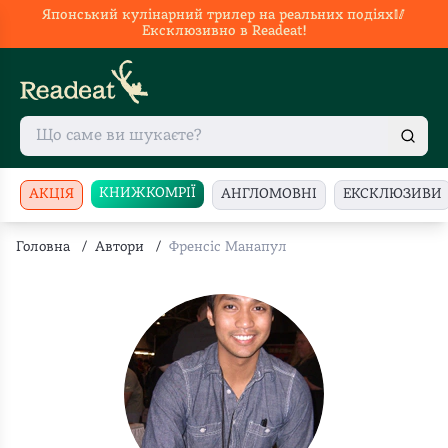
Японський кулінарний трилер на реальних подіях🥢
Ексклюзивно в Readeat!
КНИЖКОМРІЇ
АКЦІЯ
АНГЛОМОВНІ
ЕКСКЛЮЗИВИ
Головна
/
Автори
/
Френсіс Манапул