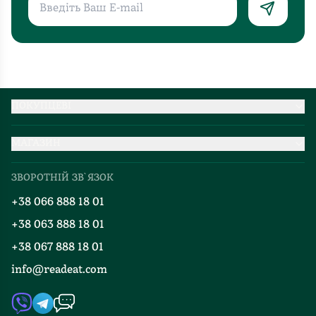
ПОКУПЦЕВІ
Партнерство
МАГАЗИН
Доставка та оплата
Про нас
Міжнародна доставка
ЗВОРОТНІЙ ЗВ`ЯЗОК
Добірки
Правила повернення
+38 066 888 18 01
Блог
Програма лояльності
+38 063 888 18 01
Події
Вакансії
+38 067 888 18 01
Книгарні
FAQ
info@readeat.com
Контакти
Мапа сайту
Автори