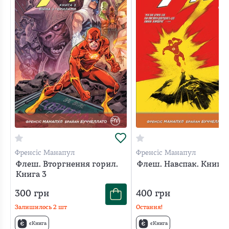
Френсіс Манапул
Френсіс Манапул
Флеш. Вторгнення горил.
Флеш. Навспак. Книга 
Книга 3
300
грн
400
грн
Залишилось
2
шт
Остання!
єКнига
єКнига