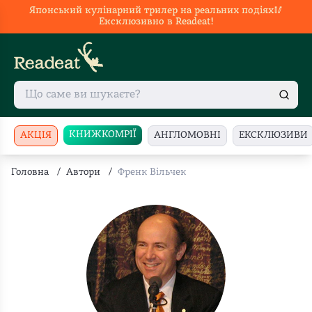
Японський кулінарний трилер на реальних подіях🥢
Ексклюзивно в Readeat!
КНИЖКОМРІЇ
АКЦІЯ
АНГЛОМОВНІ
ЕКСКЛЮЗИВИ
Головна
/
Автори
/
Френк Вільчек