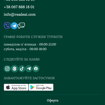
Події
Вакансії
+38 067 888 18 01
Книгарні
FAQ
info@readeat.com
Контакти
Мапа сайту
Автори
Видавництва
ГРАФІК РОБОТИ СЛУЖБИ ТУРБОТИ
Відгуки та оцінка RDT
понеділок-п`ятниця - 09:00-21:00
субота, неділя - 09:00-18:00
СЛІДКУЙТЕ ЗА НАМИ
ЗАВАНТАЖУЙТЕ ЗАСТОСУНОК
Оферта