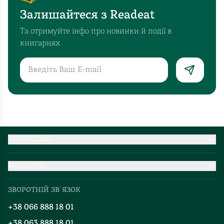
Залишайтеся з Readeat
Та отримуйте інфо про новинки й події в
книгарнях
ПОКУПЦЕВІ
Партнерство
МАГАЗИН
Доставка та оплата
Про нас
Міжнародна доставка
ЗВОРОТНІЙ ЗВ`ЯЗОК
Добірки
Правила повернення
+38 066 888 18 01
Блог
Програма лояльності
+38 063 888 18 01