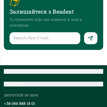
Залишайтеся з Readeat
Та отримуйте інфо про новинки й події в
книгарнях
ПОКУПЦЕВІ
Партнерство
МАГАЗИН
Доставка та оплата
Про нас
Міжнародна доставка
ЗВОРОТНІЙ ЗВ`ЯЗОК
Добірки
Правила повернення
+38 066 888 18 01
Блог