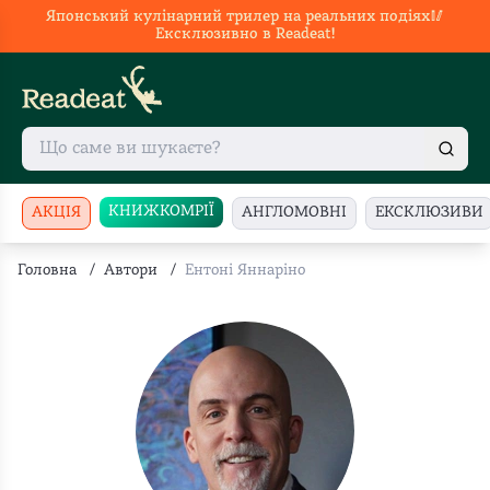
Японський кулінарний трилер на реальних подіях🥢
Ексклюзивно в Readeat!
КНИЖКОМРІЇ
АКЦІЯ
АНГЛОМОВНІ
ЕКСКЛЮЗИВИ
Головна
/
Автори
/
Ентоні Яннаріно