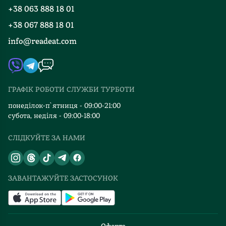
Програма лояльності
+38 063 888 18 01
Події
Вакансії
+38 067 888 18 01
Книгарні
FAQ
info@readeat.com
Контакти
Мапа сайту
Автори
Видавництва
ГРАФІК РОБОТИ СЛУЖБИ ТУРБОТИ
Відгуки та оцінка RDT
понеділок-п`ятниця - 09:00-21:00
субота, неділя - 09:00-18:00
СЛІДКУЙТЕ ЗА НАМИ
ЗАВАНТАЖУЙТЕ ЗАСТОСУНОК