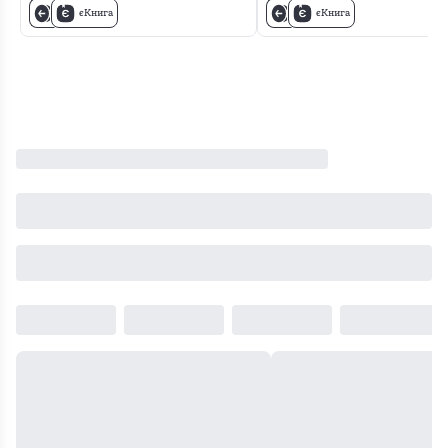
єКнига
єКнига