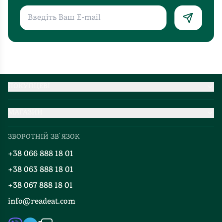
ПОКУПЦЕВІ
Партнерство
МАГАЗИН
Доставка та оплата
Про нас
Міжнародна доставка
ЗВОРОТНІЙ ЗВ`ЯЗОК
Добірки
Правила повернення
+38 066 888 18 01
Блог
Програма лояльності
+38 063 888 18 01
Події
Вакансії
+38 067 888 18 01
Книгарні
FAQ
info@readeat.com
Контакти
Мапа сайту
Автори