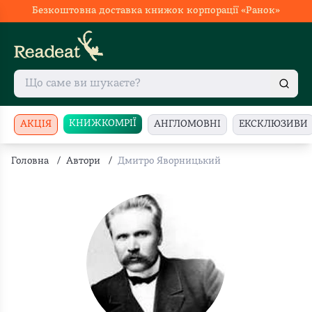
Безкоштовна доставка книжок корпорації «Ранок»
КНИЖКОМРІЇ
АКЦІЯ
АНГЛОМОВНІ
ЕКСКЛЮЗИВИ
Головна
/
Автори
/
Дмитро Яворницький