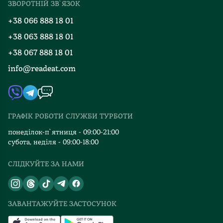
ЗВОРОТНІЙ ЗВ`ЯЗОК
Добірки
Правила повернення
+38 066 888 18 01
Блог
Програма лояльності
+38 063 888 18 01
Події
Вакансії
+38 067 888 18 01
Книгарні
FAQ
info@readeat.com
Контакти
Мапа сайту
Автори
Видавництва
ГРАФІК РОБОТИ СЛУЖБИ ТУРБОТИ
Відгуки та оцінка RDT
понеділок-п`ятниця - 09:00-21:00
субота, неділя - 09:00-18:00
СЛІДКУЙТЕ ЗА НАМИ
ЗАВАНТАЖУЙТЕ ЗАСТОСУНОК