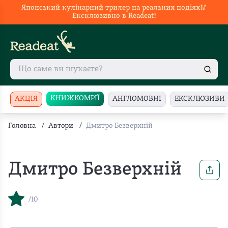
Японський кулінарний трилер на реальних подіях🥢
Ексклюзивно в Readeat!
КНИЖКОМРІЇ
АКЦІЯ
АНГЛОМОВНІ
ЕКСКЛЮЗИВИ
Головна
/
Автори
/
Дмитро Безверхній
Дмитро Безверхній
/10