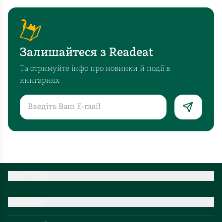
Залишайтеся з Readeat
Та отримуйте інфо про новинки й події в
книгарнях
ПОКУПЦЕВІ
Партнерство
МАГАЗИН
Доставка та оплата
Про нас
Міжнародна доставка