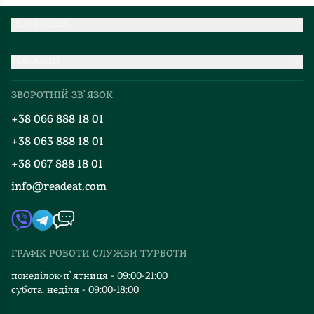
ПОКУПЦЕВІ
Партнерство
МАГАЗИН
Доставка та оплата
Про нас
Міжнародна доставка
ЗВОРОТНІЙ ЗВ`ЯЗОК
Добірки
Правила повернення
+38 066 888 18 01
Блог
Програма лояльності
+38 063 888 18 01
Події
Вакансії
+38 067 888 18 01
Книгарні
FAQ
info@readeat.com
Контакти
Мапа сайту
Автори
Видавництва
ГРАФІК РОБОТИ СЛУЖБИ ТУРБОТИ
Відгуки та оцінка RDT
понеділок-п`ятниця - 09:00-21:00
субота, неділя - 09:00-18:00