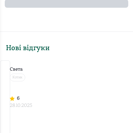
Нові відгуки
Света
Котик
Ч
о
м
6
у
28.10.2025
б
а
Книга
т
ь
з
к