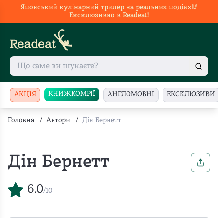
Японський кулінарний трилер на реальних подіях🥢
Ексклюзивно в Readeat!
КНИЖКОМРІЇ
АКЦІЯ
АНГЛОМОВНІ
ЕКСКЛЮЗИВИ
Головна
/
Автори
/
Дін Бернетт
Дін Бернетт
6.0
/10