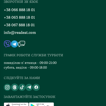
ЗВОРОТНІЙ ЗВ`ЯЗОК
Добірки
Правила повернення
+38 066 888 18 01
Блог
Програма лояльності
+38 063 888 18 01
Події
Вакансії
+38 067 888 18 01
Книгарні
FAQ
info@readeat.com
Контакти
Мапа сайту
Автори
Видавництва
ГРАФІК РОБОТИ СЛУЖБИ ТУРБОТИ
Відгуки та оцінка RDT
понеділок-п`ятниця - 09:00-21:00
субота, неділя - 09:00-18:00
СЛІДКУЙТЕ ЗА НАМИ
ЗАВАНТАЖУЙТЕ ЗАСТОСУНОК