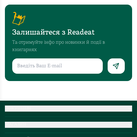
Залишайтеся з Readeat
Та отримуйте інфо про новинки й події в
книгарнях
ПОКУПЦЕВІ
Партнерство
МАГАЗИН
Доставка та оплата
Про нас
Міжнародна доставка