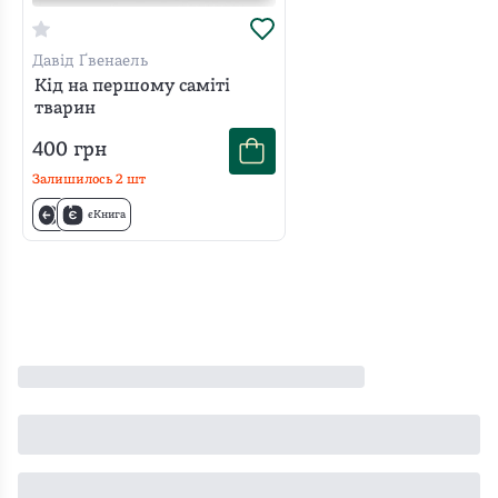
Давід Ґвенаель
Кід на першому саміті
тварин
400
грн
Залишилось
2
шт
єКнига