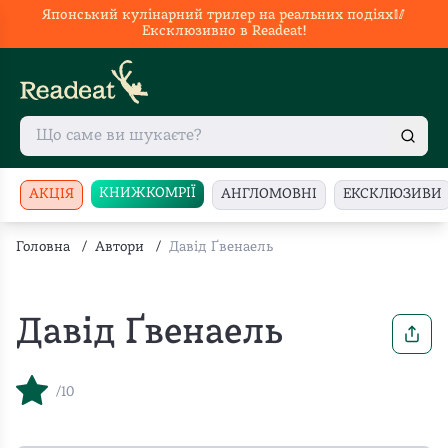
Японський кулінарний трилер на реальних подіях🥢
Ексклюзивно в Readeat!
КНИЖКОМРІЇ
АКЦІЯ
АНГЛОМОВНІ
ЕКСКЛЮЗИВИ
Головна
/
Автори
/
Давід Ґвенаель
Давід Ґвенаель
/10