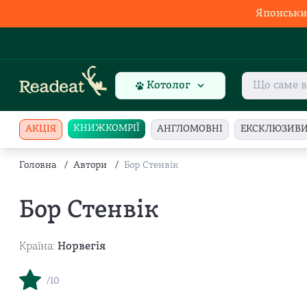
Японськи
Котолог
КНИЖКОМРІЇ
АКЦІЯ
АНГЛОМОВНІ
ЕКСКЛЮЗИВ
Головна
/
Автори
/
Бор Стенвік
Бор Стенвік
Країна:
Норвегія
/10