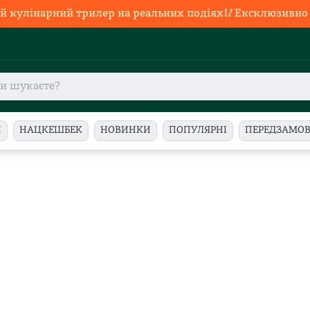
й кулінарний трилер на реальних подіях🥢Ексклюзивно в
И
НАЦКЕШБЕК
НОВИНКИ
ПОПУЛЯРНІ
ПЕРЕДЗАМО