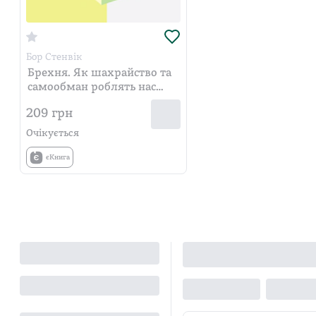
Бор Стенвік
Брехня. Як шахрайство та
самообман роблять нас
справжніми людьми
209
грн
Очікується
єКнига