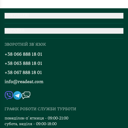
ПОКУПЦЕВІ
Партнерство
МАГАЗИН
Доставка та оплата
Про нас
Міжнародна доставка
ЗВОРОТНІЙ ЗВ`ЯЗОК
Добірки
Правила повернення
+38 066 888 18 01
Блог
Програма лояльності
+38 063 888 18 01
Події
Вакансії
+38 067 888 18 01
Книгарні
FAQ
info@readeat.com
Контакти
Мапа сайту
Автори
Видавництва
ГРАФІК РОБОТИ СЛУЖБИ ТУРБОТИ
Відгуки та оцінка RDT
понеділок-п`ятниця - 09:00-21:00
субота, неділя - 09:00-18:00