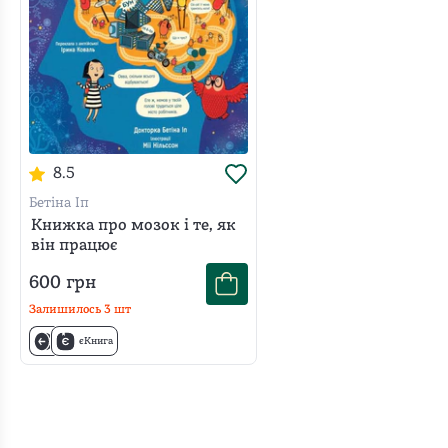
але
легко
подана
відповідає
дуже
на
просто
безліч
й
дитячих
зрозуміло.
«чому».
Донька
8.5
з
цікавістю
Бетіна Іп
розглядала
Книжка про мозок і те, як
він працює
ілюстрації,
ставила
600
грн
багато
Залишилось
3
шт
запитань
єКнига
і
навіть
намагалася
переказувати,
як