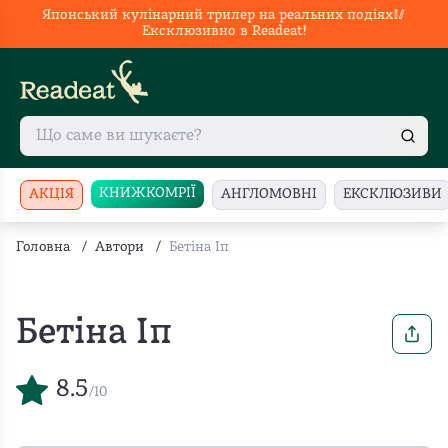
Японський кулінарний трилер на реальних подіях🥢
Ексклюзивно в Readeat!
КНИЖКОМРІЇ
АКЦІЯ
АНГЛОМОВНІ
ЕКСКЛЮЗИВИ
Головна
/
Автори
/
Бетіна Іп
Бетіна Іп
8.5
/10