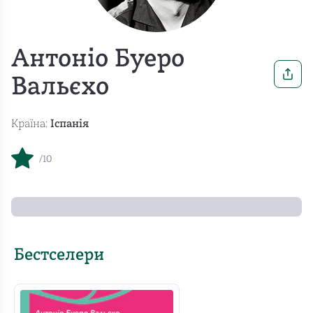
Антоніо Буеро
Вальєхо
Країна:
Іспанія
/10
Бестселери