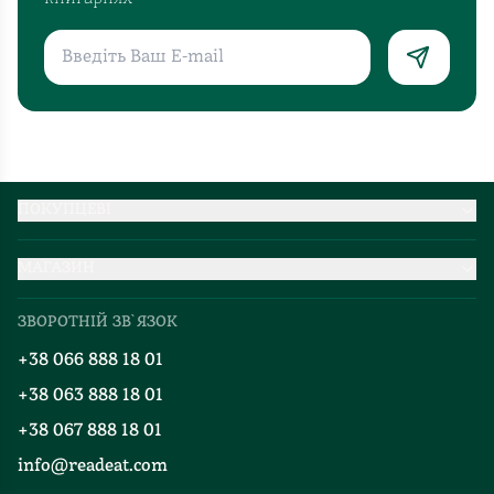
ПОКУПЦЕВІ
Партнерство
МАГАЗИН
Доставка та оплата
Про нас
Міжнародна доставка
ЗВОРОТНІЙ ЗВ`ЯЗОК
Добірки
Правила повернення
+38 066 888 18 01
Блог
Програма лояльності
+38 063 888 18 01
Події
Вакансії
+38 067 888 18 01
Книгарні
FAQ
info@readeat.com
Контакти
Мапа сайту