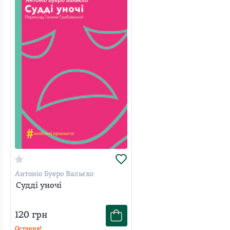
Антоніо Буеро Вальєхо
Судді уночі
120
грн
Остання!