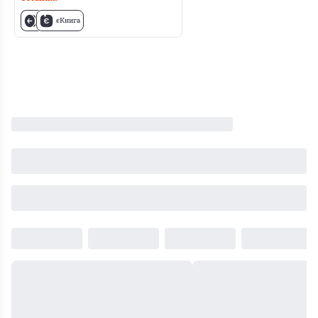
єКнига