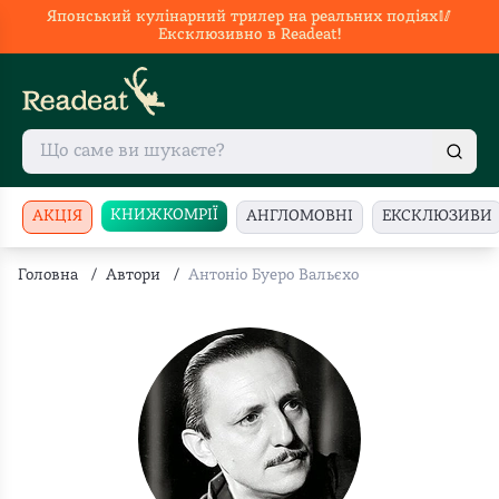
Японський кулінарний трилер на реальних подіях🥢
Ексклюзивно в Readeat!
КНИЖКОМРІЇ
АКЦІЯ
АНГЛОМОВНІ
ЕКСКЛЮЗИВИ
Головна
/
Автори
/
Антоніо Буеро Вальєхо