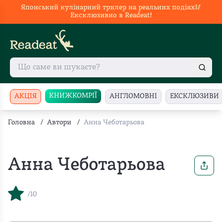
Японський кулінарний трилер на реальних подіях🥢
Ексклюзивно в Readeat!
КНИЖКОМРІЇ
АКЦІЯ
АНГЛОМОВНІ
ЕКСКЛЮЗИВИ
Головна
/
Автори
/
Анна Чеботарьова
Анна Чеботарьова
/10