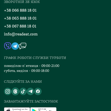
ЗВОРОТНІЙ ЗВ`ЯЗОК
Добірки
Правила повернення
+38 066 888 18 01
Блог
Програма лояльності
+38 063 888 18 01
Події
Вакансії
+38 067 888 18 01
Книгарні
FAQ
info@readeat.com
Контакти
Мапа сайту
Автори
Видавництва
ГРАФІК РОБОТИ СЛУЖБИ ТУРБОТИ
Відгуки та оцінка RDT
понеділок-п`ятниця - 09:00-21:00
субота, неділя - 09:00-18:00
СЛІДКУЙТЕ ЗА НАМИ
ЗАВАНТАЖУЙТЕ ЗАСТОСУНОК