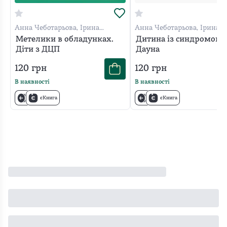
Анна Чеботарьова, Ірина
Анна Чеботарьова, Ірина
Гладченко
Гладченко
Метелики в обладунках.
Дитина із синдромом
Діти з ДЦП
Дауна
120
грн
120
грн
В наявності
В наявності
єКнига
єКнига