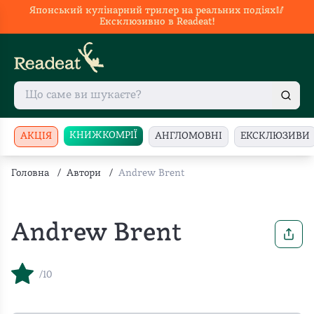
Японський кулінарний трилер на реальних подіях🥢
Ексклюзивно в Readeat!
КНИЖКОМРІЇ
АКЦІЯ
АНГЛОМОВНІ
ЕКСКЛЮЗИВИ
Головна
/
Автори
/
Andrew Brent
Andrew Brent
/10