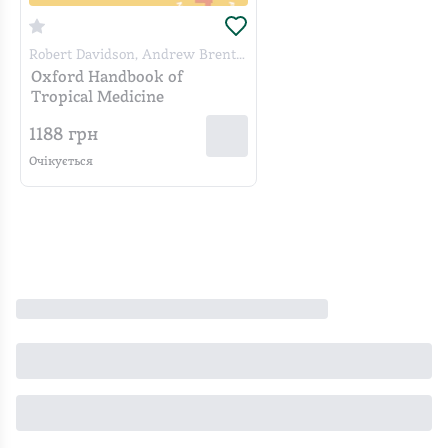
Robert Davidson, Andrew Brent,
Anna Seale
Oxford Handbook of
Tropical Medicine
1188
грн
Очікується