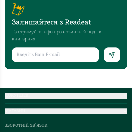
Залишайтеся з Readeat
Та отримуйте інфо про новинки й події в
книгарнях
ПОКУПЦЕВІ
Партнерство
МАГАЗИН
Доставка та оплата
Про нас
Міжнародна доставка
ЗВОРОТНІЙ ЗВ`ЯЗОК
Добірки
Правила повернення