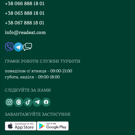
+38 066 888 18 01
Блог
Програма лояльності
+38 063 888 18 01
Події
Вакансії
+38 067 888 18 01
Книгарні
FAQ
info@readeat.com
Контакти
Мапа сайту
Автори
Видавництва
ГРАФІК РОБОТИ СЛУЖБИ ТУРБОТИ
Відгуки та оцінка RDT
понеділок-п`ятниця - 09:00-21:00
субота, неділя - 09:00-18:00
СЛІДКУЙТЕ ЗА НАМИ
ЗАВАНТАЖУЙТЕ ЗАСТОСУНОК