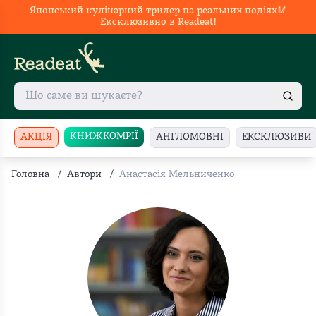
Японський кулінарний трилер на реальних подіях🥢
Ексклюзивно в Readeat!
КНИЖКОМРІЇ
АКЦІЯ
АНГЛОМОВНІ
ЕКСКЛЮЗИВИ
Головна
/
Автори
/
Анастасія Мельниченко