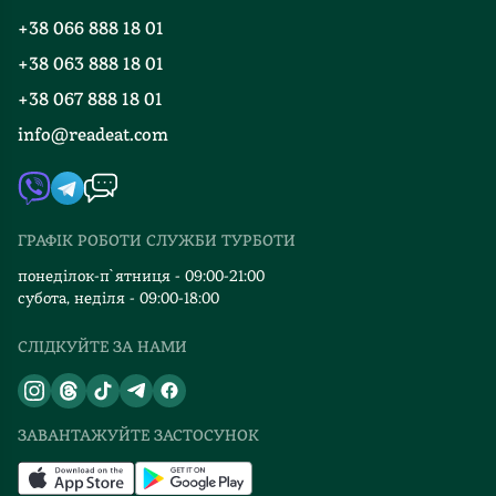
жертва
Чому
Правила повернення
+38 066 888 18 01
ніколи
в
Блог
Програма лояльності
не
Індії
+38 063 888 18 01
Події
Вакансії
винна.
найбільша
+38 067 888 18 01
Книгарні
?
кількість
FAQ
info@readeat.com
Про
згвалтувань
Контакти
Мапа сайту
емоції
у
Автори
і
світі?
Видавництва
відчуття,
?
ГРАФІК РОБОТИ СЛУЖБИ ТУРБОТИ
про
Що
Відгуки та оцінка RDT
те,
таке
понеділок-п`ятниця - 09:00-21:00
куди
репродуктивне
субота, неділя - 09:00-18:00
звертатися,
насильство
СЛІДКУЙТЕ ЗА НАМИ
що
та
робити
інтелектуальне
у
розбещування?
таких
?
ЗАВАНТАЖУЙТЕ ЗАСТОСУНОК
випадках.
У
Тут
чому