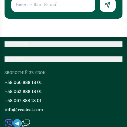
ПОКУПЦЕВІ
Партнерство
МАГАЗИН
Доставка та оплата
Про нас
Міжнародна доставка
ЗВОРОТНІЙ ЗВ`ЯЗОК
Добірки
Правила повернення
+38 066 888 18 01
Блог
Програма лояльності
+38 063 888 18 01
Події
Вакансії
+38 067 888 18 01
Книгарні
FAQ
info@readeat.com
Контакти
Мапа сайту
Автори