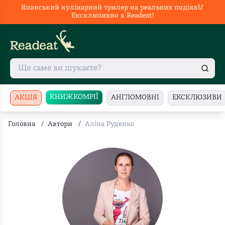
Японський кулінарний трилер на реальних подіях🥢
Ексклюзивно в Readeat!
КНИЖКОМРІЇ
АКЦІЯ
АНГЛОМОВНІ
ЕКСКЛЮЗИВИ
Головна
/
Автори
/
Аліна Руденко