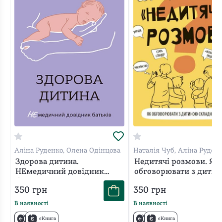
Аліна Руденко, Олена Одінцова
Наталія Чуб, Аліна Руденк
Марія Бежовець, Марина
Здорова дитина.
Недитячі розмови. Як
Коробейник
НЕмедичний довідник
обговорювати з дити
батьків
складні питання.
350
грн
350
грн
В наявності
В наявності
єКнига
єКнига