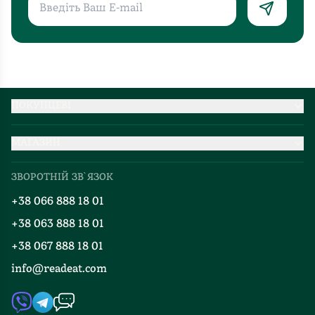
ПОКУПЦЕВІ
Партнерство
МАГАЗИН
Доставка та оплата
Про нас
Міжнародна доставка
ЗВОРОТНІЙ ЗВ`ЯЗОК
Добірки
Правила повернення
+38 066 888 18 01
Блог
Програма лояльності
+38 063 888 18 01
Події
Вакансії
+38 067 888 18 01
Книгарні
FAQ
info@readeat.com
Контакти
Мапа сайту
Автори