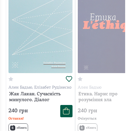
Ален Бадью, Елізабет Рудінеско
Ален Бадью
Жак Лакан. Сучасність
Етика. Нарис про
минулого. Діалог
розуміння зла
240
грн
240
грн
Остання!
Очікується
єКнига
єКнига