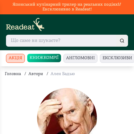
Японський кулінарний трилер на реальних подіях🥢
Ексклюзивно в Readeat!
КНИЖКОМРІЇ
АКЦІЯ
АНГЛОМОВНІ
ЕКСКЛЮЗИВИ
Головна
/
Автори
/
Ален Бадью