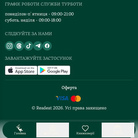
ГРАФІК РОБОТИ СЛУЖБИ ТУРБОТИ
Відгуки та оцінка RDT
понеділок-п`ятниця - 09:00-21:00
субота, неділя - 09:00-18:00
СЛІДКУЙТЕ ЗА НАМИ
ЗАВАНТАЖУЙТЕ ЗАСТОСУНОК
Оферта
© Readeat
2026
. Усі права захищено
Головна
Котолог
Книжкомрії
Кошик