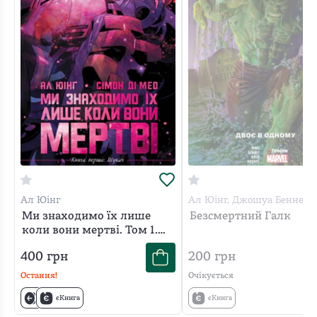
Ал Юінг
Ал Юінг, Джошуа Беннет, 
Маунтс, Руї Жозе
Ми знаходимо їх лише
Безсмертний Галк
коли вони мертві. Том 1.
Шукач
400
грн
200
грн
Остання!
Очікується
єКнига
єКнига