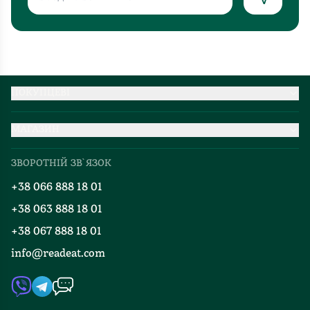
ПОКУПЦЕВІ
Партнерство
МАГАЗИН
Доставка та оплата
Про нас
Міжнародна доставка
ЗВОРОТНІЙ ЗВ`ЯЗОК
Добірки
Правила повернення
+38 066 888 18 01
Блог
Програма лояльності
+38 063 888 18 01
Події
Вакансії
+38 067 888 18 01
Книгарні
FAQ
info@readeat.com
Контакти
Мапа сайту
Автори
Видавництва