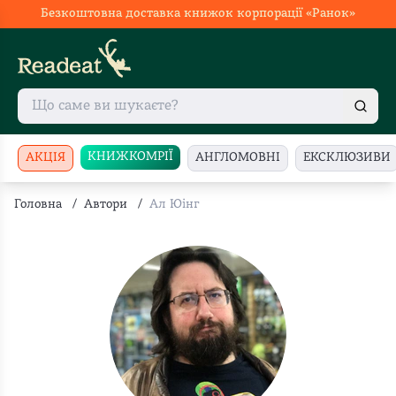
Безкоштовна доставка книжок корпорації «Ранок»
КНИЖКОМРІЇ
АКЦІЯ
АНГЛОМОВНІ
ЕКСКЛЮЗИВИ
Головна
/
Автори
/
Ал Юінг