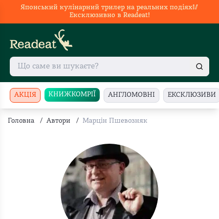
Японський кулінарний трилер на реальних подіях🥢
Ексклюзивно в Readeat!
КНИЖКОМРІЇ
АКЦІЯ
АНГЛОМОВНІ
ЕКСКЛЮЗИВИ
Головна
/
Автори
/
Марцін Пшевозняк