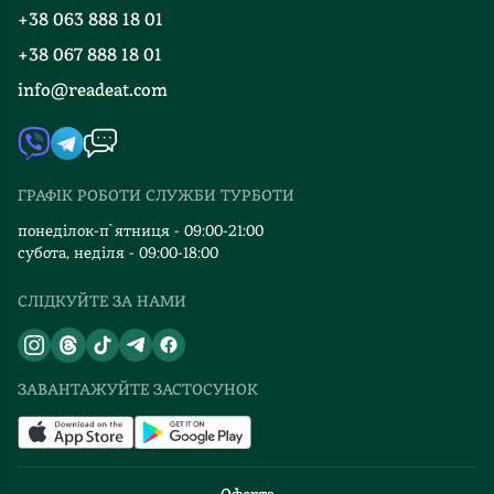
Програма лояльності
і
+38 063 888 18 01
Події
Вакансії
можливо,
+38 067 888 18 01
Книгарні
десь
FAQ
info@readeat.com
Контакти
серед
Мапа сайту
цих
Автори
"дивних"
Видавництва
фобій
ГРАФІК РОБОТИ СЛУЖБИ ТУРБОТИ
Відгуки та оцінка RDT
ти
знайдеш
понеділок-п`ятниця - 09:00-21:00
субота, неділя - 09:00-18:00
щось
знайоме.
СЛІДКУЙТЕ ЗА НАМИ
"Найдивніші
фобії"
—
це
ЗАВАНТАЖУЙТЕ ЗАСТОСУНОК
не
просто
книга