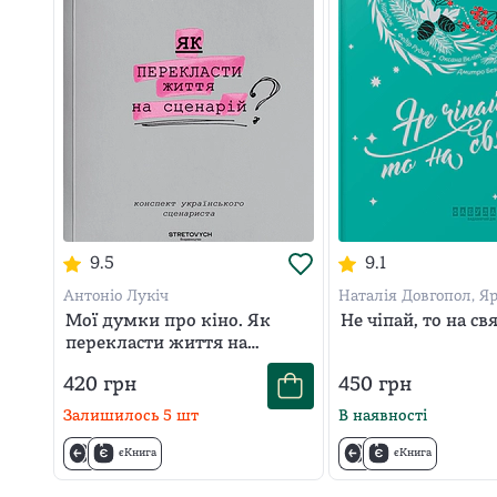
9.5
9.1
Антоніо Лукіч
Наталія Довгопол, Я
Литвин, Марина Єщ
Мої думки про кіно. Як
Не чіпай, то на свя
перекласти життя на
сценарій
420
грн
450
грн
Залишилось
5
шт
В наявності
єКнига
єКнига