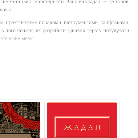
сьменницької майстерності. Ваші викладачі — це топові
давці.
дом, практичними порадами, інструментами, лайфгаками,
з чого почати, як розробити цікавих героїв, побудувати
авторську мову.
0 творчих завдань.
жні, нехудожні, комерційні. Або просто хоче глибше