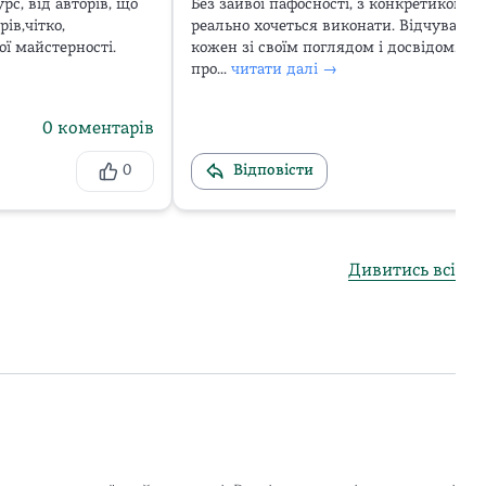
, від авторів, що 
Без зайвої пафосності, з конкретикою, 
ів,чітко, 
реально хочеться виконати. Відчуваєть
ї майстерності.

кожен зі своїм поглядом і досвідом. Кор
про...
читати далі →
0
коментарів
0
Відповісти
Дивитись всі