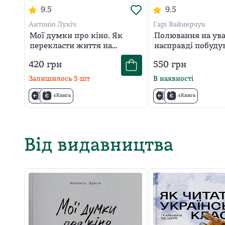
9.5
9.5
Антоніо Лукіч
Гарі Вайнерчук
Мої думки про кіно. Як
Полювання на ува
перекласти життя на
насправді побуду
сценарій
і збільшити прод
420
грн
550
грн
новому світі соц
Залишилось
5
шт
В наявності
єКнига
єКнига
Від видавництва