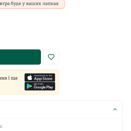
втра буде у ваших лапках
у роздрібну ціну встановлює виробник для всіх продавці
ння і ще
х: