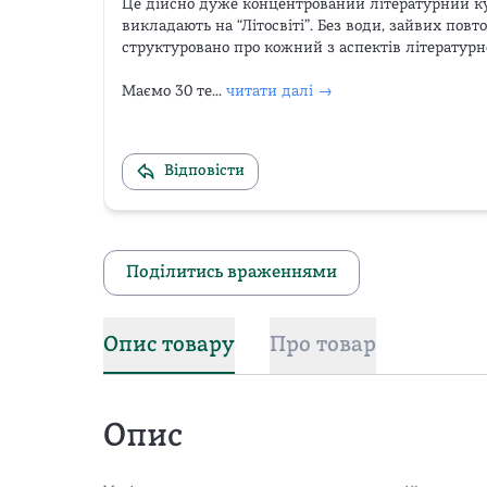
Це дійсно дуже концентрований літературний курс
викладають на “Літосвіті”. Без води, зайвих повтор
структуровано про кожний з аспектів літературно
Маємо 30 те...
читати далі →
Відповісти
Поділитись враженнями
Опис товару
Про товар
Опис