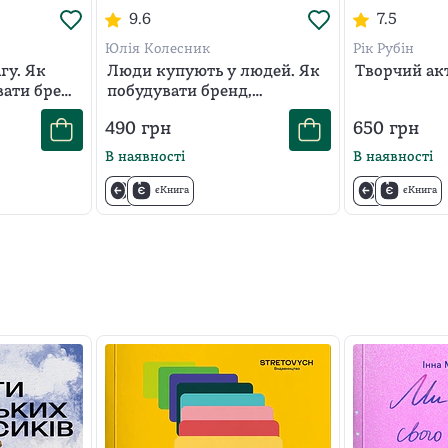
9.6
7.5
Юлія Колесник
Рік Рубін
гу. Як
Люди купують у людей. Як
Творчий акт
вати бренд
побудувати бренд,
ажі в
маркетинг і комунікацію
490
грн
650
грн
мереж
малого бізнесу та стартапів
В наявності
В наявності
єКнига
єКнига