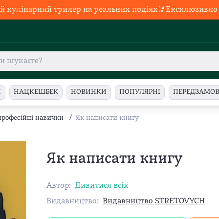
й кулінарний трилер на реальних подіях🥢Ексклюзивно в
И
НАЦКЕШБЕК
НОВИНКИ
ПОПУЛЯРНІ
ПЕРЕДЗАМО
 професійні навички
/
Як написати книгу
Як написати книгу
Автор:
Дивитися всіх
Видавництво:
Видавництво STRETOVYCH