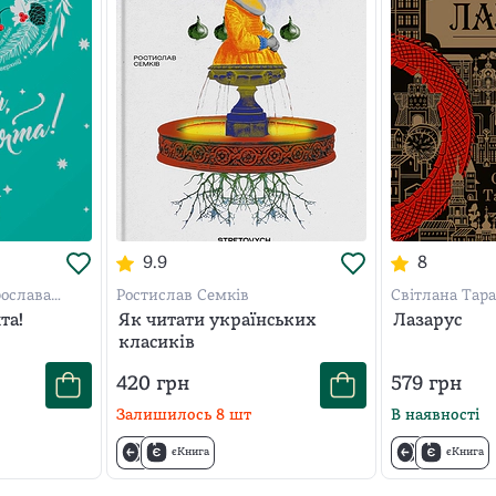
9.9
8
рослава
Ростислав Семків
Світлана Тара
енко
та!
Як читати українських
Лазарус
класиків
420
грн
579
грн
Залишилось
8
шт
В наявності
єКнига
єКнига