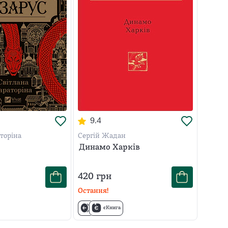
9.4
торіна
Сергій Жадан
Динамо Харків
420
грн
Остання!
єКнига