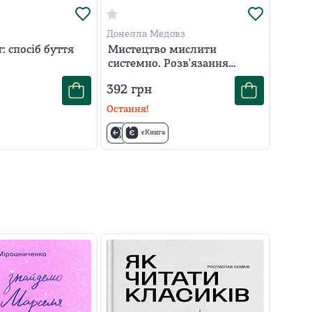
Донелла Медовз
: спосіб буття
Мистецтво мислити
системно. Розв'язання
проблем від особистого до
392
грн
глобального масштабу
Остання!
єКнига