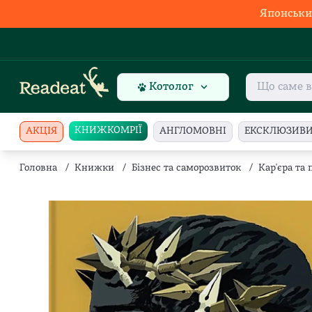
Японськи
Котолог
КНИЖКОМРІЇ
АКЦІЯ
АНГЛОМОВНІ
ЕКСКЛЮЗИВ
Головна
/
Книжки
/
Бізнес та саморозвиток
/
Кар'єра та